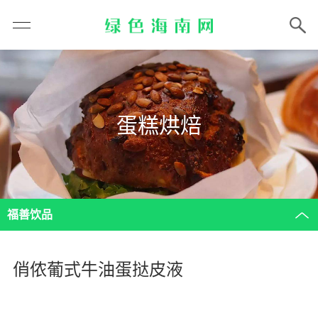
蛋糕烘焙
福善饮品
俏侬葡式牛油蛋挞皮液